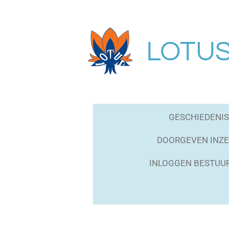
Ga
direct
naar
LOTUS 
de
hoofdinhoud
GESCHIEDENIS
DOORGEVEN INZE
INLOGGEN BESTUU