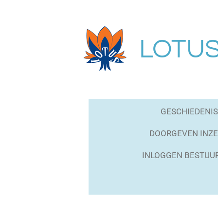
Ga
direct
naar
LOTUS 
de
hoofdinhoud
GESCHIEDENIS
DOORGEVEN INZE
INLOGGEN BESTUU