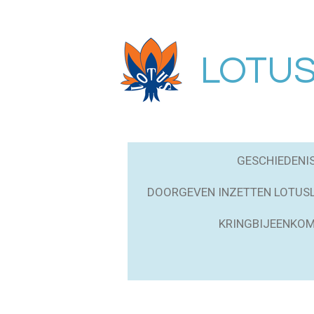
Ga
direct
naar
LOTUS 
de
hoofdinhoud
GESCHIEDENI
DOORGEVEN INZETTEN LOTUS
KRINGBIJEENKOM